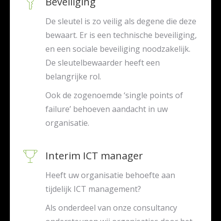
Beveiliging
De sleutel is zo veilig als degene die deze
bewaart. Er is een technische beveiliging,
en een sociale beveiliging noodzakelijk.
De sleutelbewaarder heeft een
belangrijke rol.
Ook de zogenoemde ‘single points of
failure’ behoeven aandacht in uw
organisatie.
Interim ICT manager
Heeft uw organisatie behoefte aan
tijdelijk ICT management?
Als onderdeel van onze consultancy