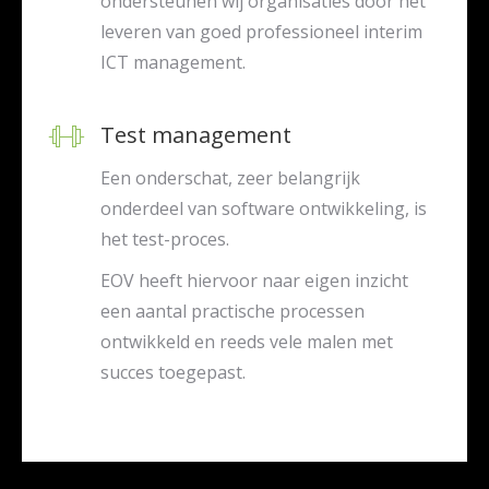
ondersteunen wij organisaties door het
leveren van goed professioneel interim
ICT management.
Test management
Een onderschat, zeer belangrijk
onderdeel van software ontwikkeling, is
het test-proces.
EOV heeft hiervoor naar eigen inzicht
een aantal practische processen
ontwikkeld en reeds vele malen met
succes toegepast.