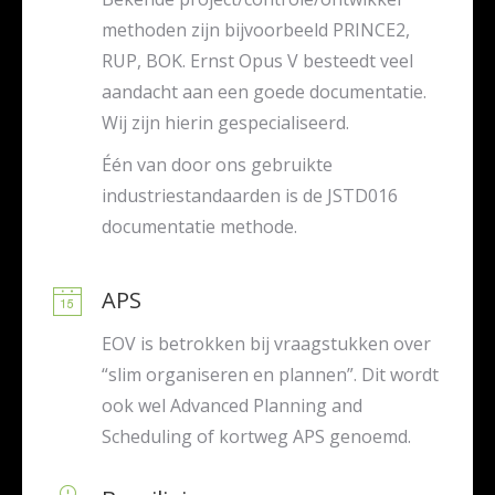
methoden zijn bijvoorbeeld PRINCE2,
RUP, BOK. Ernst Opus V besteedt veel
aandacht aan een goede documentatie.
Wij zijn hierin gespecialiseerd.
Één van door ons gebruikte
industriestandaarden is de JSTD016
documentatie methode.
APS
EOV is betrokken bij vraagstukken over
“slim organiseren en plannen”. Dit wordt
ook wel Advanced Planning and
Scheduling of kortweg APS genoemd.